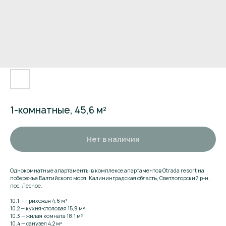
1-комнатные, 45,6 м²
Нет в наличии
Однокомнатные апартаменты в комплексе апартаментов Otrada resort на
побережье Балтийского моря. Калининградская область, Светлогорский р-н,
пос. Лесное.
10.1 — прихожая 4,6 м²
10.2 — кухня-столовая 15,9 м²
10.3 — жилая комната 18,1 м²
10.4 — санузел 4,2 м²