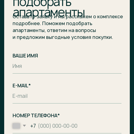
Отправить заявку
Комплекс апартаментов с гостиницей
и СПА-центром на побережье
Балтийского моря, п. Лесное.
Общество с ограниченной
ответственностью
«Специализированный застройщик
«Ривьера Балтики»
ИНН
3900008142
/
ОГРН
1233900002490
Проектное финансирование
предоставил АО «Банк ДОМ.РФ».