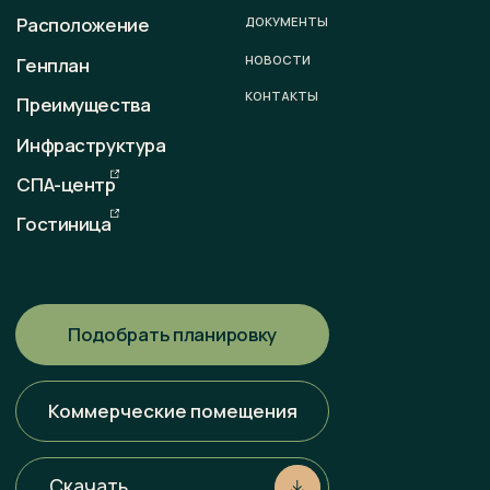
sale@otradaresort.ru
График работы
пн-вс: 09:00 — 18:00
Любая информация, представленная на данном сайте,
носит исключительно информационный характер и ни при
каких условиях не является публичной офертой,
определяемой положениями статьи 437 ГК РФ. Всю
информацию об условиях продаж, порядке заключения
договоров, точных характеристиках проектов и т. п.
Вы можете узнать по телефонам и (или) непосредственно
в нашем офисе продаж.
Политика конфиденциальности
Разработка сайта
Наверх