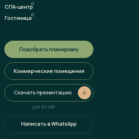
Любая информация, представленная на данном сайте, носит
исключительно информационный характер и ни при каких
условиях не является публичной офертой, определяемой
положениями статьи 437 ГК РФ. Всю информацию
об условиях продаж, порядке заключения договоров, точных
характеристиках проектов и т. п. Вы можете узнать
по телефонам и (или) непосредственно в нашем офисе
продаж.
Политика конфиденциальности
Разработка сайта
Наверх