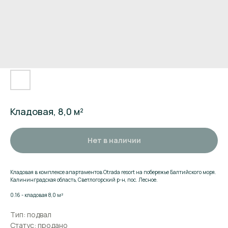
Кладовая, 8,0 м²
Нет в наличии
Кладовая в комплексе апартаментов Otrada resort на побережье Балтийского моря.
Калининградская область, Светлогорский р-н, пос. Лесное.
Поможем подобрать
0.16 - кладовая 8,0 м²
апартаменты
Тип: подвал
Статус: продано
Оставьте заявку и мы расскажем о комплексе