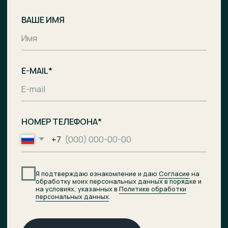
Комплекс апартаментов с гостиницей
и СПА-центром на побережье Балтийского
моря, п. Лесное.
Общество с ограниченной
ответственностью «Специализированный
застройщик «Ривьера Балтики»
ИНН
3900008142
/
ОГРН
1233900002490
Проектное финансирование
предоставил АО «Банк ДОМ.РФ».
© 2026 ОТРАДА Резорт