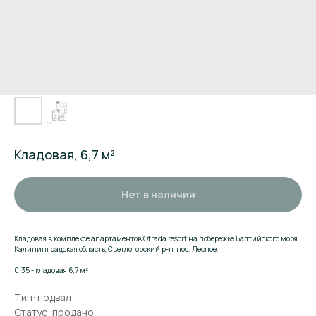
Кладовая, 6,7 м²
Нет в наличии
Кладовая в комплексе апартаментов Otrada resort на побережье Балтийского моря.
Калининградская область, Светлогорский р-н, пос. Лесное.
Поможем подобрать
0.35 - кладовая 6,7 м²
апартаменты
Тип: подвал
Статус: продано
Оставьте заявку и мы расскажем о комплексе