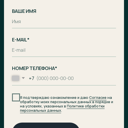
Комплекс апартаментов с гостиницей
и СПА-центром на побережье Балтийского
моря, п. Лесное.
Общество с ограниченной
ответственностью «Специализированный
застройщик «Ривьера Балтики»
ИНН
3900008142
/
ОГРН
1233900002490
Проектное финансирование
предоставил АО «Банк ДОМ.РФ».
© 2026 ОТРАДА Резорт