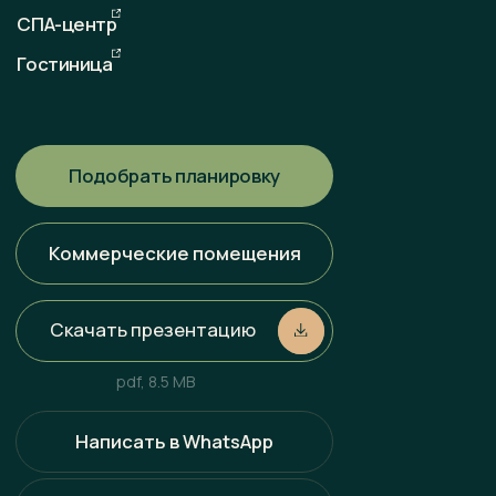
Любая информация, представленная на данном сайте, носит
исключительно информационный характер и ни при каких
условиях не является публичной офертой, определяемой
положениями статьи 437 ГК РФ. Всю информацию
об условиях продаж, порядке заключения договоров, точных
характеристиках проектов и т. п. Вы можете узнать
по телефонам и (или) непосредственно в нашем офисе
продаж.
Политика конфиденциальности
Разработка сайта
Наверх