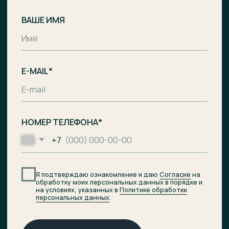
Комплекс апартаментов с гостиницей
и СПА-центром на побережье Балтийского
моря, п. Лесное.
Общество с ограниченной
ответственностью «Специализированный
застройщик «Ривьера Балтики»
ИНН
3900008142
/
ОГРН
1233900002490
Проектное финансирование
предоставил АО «Банк ДОМ.РФ».
© 2026 ОТРАДА Резорт