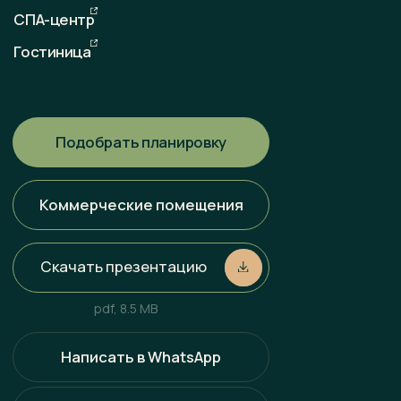
Любая информация, представленная на данном сайте, носит
исключительно информационный характер и ни при каких
условиях не является публичной офертой, определяемой
положениями статьи 437 ГК РФ. Всю информацию
об условиях продаж, порядке заключения договоров, точных
характеристиках проектов и т. п. Вы можете узнать
по телефонам и (или) непосредственно в нашем офисе
продаж.
Политика конфиденциальности
Разработка сайта
Наверх