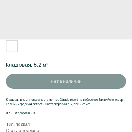
Кладовая, 8,2 м²
Нет в наличии
Кладовая в комплексе апартаментов Otrada resort на побережье Балтийского моря.
Калининградская область, Светлогорский р-н, пос. Лесное.
Поможем подобрать
0.32 - кладовая 8,2 м²
апартаменты
Тип: подвал
Статус: продано
Оставьте заявку и мы расскажем о комплексе