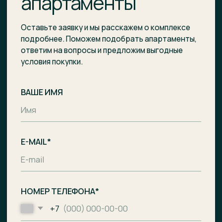
Отправить заявку
Комплекс апартаментов с гостиницей
и СПА-центром на побережье Балтийского
моря, п. Лесное.
Общество с ограниченной
ответственностью «Специализированный
застройщик «Ривьера Балтики»
ИНН
3900008142
/
ОГРН
1233900002490
Проектное финансирование
предоставил АО «Банк ДОМ.РФ».