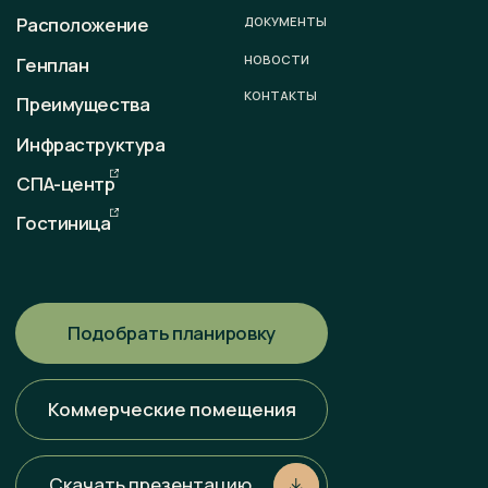
sale@otradaresort.ru
График работы
пн-вс: 09:00 — 18:00
Любая информация, представленная на данном сайте, носит
исключительно информационный характер и ни при каких
условиях не является публичной офертой, определяемой
положениями статьи 437 ГК РФ. Всю информацию
об условиях продаж, порядке заключения договоров, точных
характеристиках проектов и т. п. Вы можете узнать
по телефонам и (или) непосредственно в нашем офисе
продаж.
Политика конфиденциальности
Разработка сайта
Наверх