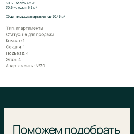
30.5 — балкон 4,2 м²
30.6 — лоджия 6,9 м²
Поможем подобрать
Общая площадь апартаментов: 50,49 м²
апартаменты
Тип: апартаменты
Статус: не для продажи
Оставьте заявку и мы расскажем о комплексе
подробнее. Поможем подобрать апартаменты,
Комнат: 1
ответим на вопросы и предложим выгодные
Секция: 1
условия покупки.
Подъезд: 4
Этаж: 4
ВАШЕ ИМЯ
Апартаменты: №30
E-MAIL*
НОМЕР ТЕЛЕФОНА*
+7
Я подтверждаю ознакомление и даю
Согласие
на
обработку моих персональных данных в порядке и