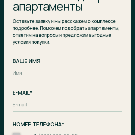
на условиях, указанных в
Политике обработки
персональных данных
.
Отправить заявку
Комплекс апартаментов с гостиницей
и СПА-центром на побережье Балтийского
моря, п. Лесное.
Общество с ограниченной
ответственностью «Специализированный
застройщик «Ривьера Балтики»
ИНН
3900008142
/
ОГРН
1233900002490
Проектное финансирование
предоставил АО «Банк ДОМ.РФ».