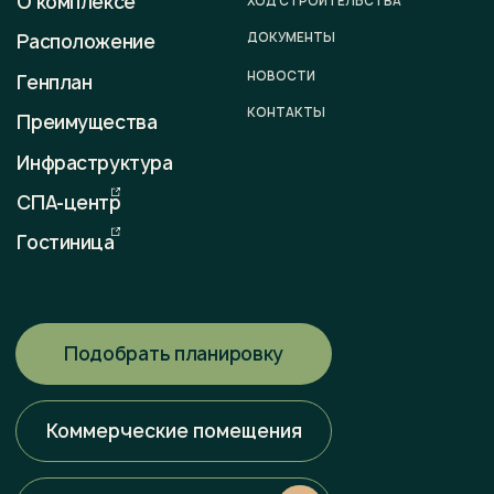
E-mail
sale@otradaresort.ru
График работы
пн-вс: 09:00 — 18:00
Любая информация, представленная на данном сайте, носит
исключительно информационный характер и ни при каких
условиях не является публичной офертой, определяемой
положениями статьи 437 ГК РФ. Всю информацию
об условиях продаж, порядке заключения договоров, точных
характеристиках проектов и т. п. Вы можете узнать
по телефонам и (или) непосредственно в нашем офисе
продаж.
Политика конфиденциальности
Разработка сайта
Наверх