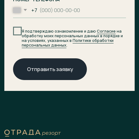
Проектное финансирование
предоставил АО «Банк ДОМ.РФ».
© 2026 ОТРАДА Резорт
О комплексе
ХОД СТРОИТЕЛЬСТВА
Расположение
ДОКУМЕНТЫ
НОВОСТИ
Генплан
КОНТАКТЫ
Преимущества
Инфраструктура
СПА-центр
Гостиница
Подобрать планировку
Коммерческие помещения