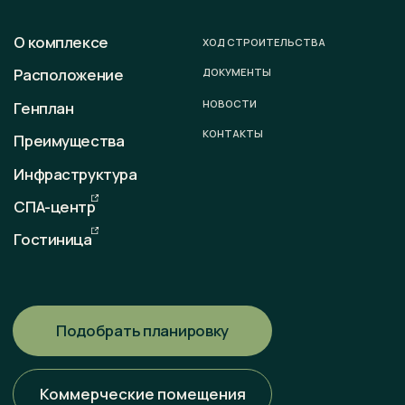
+7 (996) 899-28-01
E-mail
sale@otradaresort.ru
График работы
пн-вс: 09:00 — 18:00
Любая информация, представленная на данном сайте, носит
исключительно информационный характер и ни при каких
условиях не является публичной офертой, определяемой
положениями статьи 437 ГК РФ. Всю информацию
об условиях продаж, порядке заключения договоров, точных
характеристиках проектов и т. п. Вы можете узнать
по телефонам и (или) непосредственно в нашем офисе
продаж.
Политика конфиденциальности
Разработка сайта
Наверх