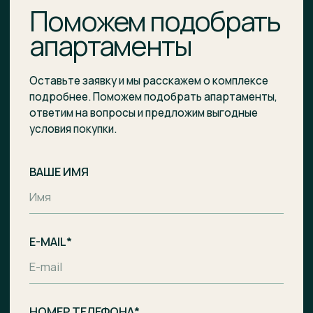
Я подтверждаю ознакомление и даю
Согласие
на
обработку моих персональных данных в порядке и
на условиях, указанных в
Политике обработки
персональных данных
.
Отправить заявку
Комплекс апартаментов с гостиницей
и СПА-центром на побережье Балтийского
моря, п. Лесное.
Общество с ограниченной
ответственностью «Специализированный
застройщик «Ривьера Балтики»
ИНН
3900008142
/
ОГРН
1233900002490