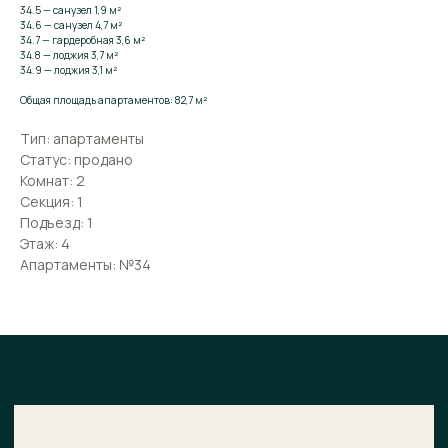
34.5 — санузел 1,9 м²
34.6 — санузел 4,7 м²
34.7 — гардеробная 3,6 м²
34.8 — лоджия 3,7 м²
34.9 — лоджия 3,1 м²
Поможем подобрать
апартаменты
Общая площадь апартаментов: 82,7 м²
Тип: апартаменты
Оставьте заявку и мы расскажем о комплексе
Статус: продано
подробнее. Поможем подобрать апартаменты,
Комнат: 2
ответим на вопросы и предложим выгодные
условия покупки.
Секция: 1
Подъезд: 1
ВАШЕ ИМЯ
Этаж: 4
Апартаменты: №34
E-MAIL*
НОМЕР ТЕЛЕФОНА*
+7