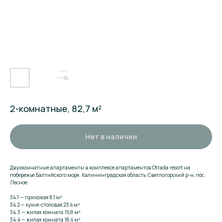
2-комнатные, 82,7 м²
Нет в наличии
Двухкомнатные апартаменты в комплексе апартаментов Otrada resort на
побережье Балтийского моря. Калининградская область, Светлогорский р-н, пос.
Лесное.
34.1 — прихожая 8,1 м²
34.2 — кухня-столовая 23,4 м²
34.3 — жилая комната 15,8 м²
34.4 — жилая комната 18,4 м²