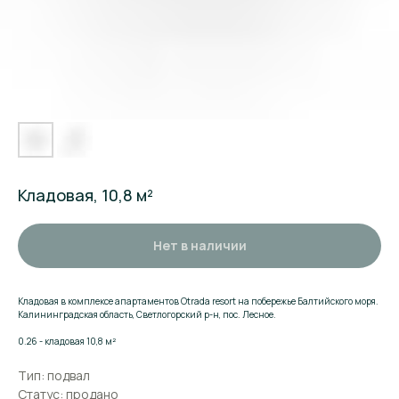
Кладовая, 10,8 м²
Нет в наличии
Кладовая в комплексе апартаментов Otrada resort на побережье Балтийского моря.
Калининградская область, Светлогорский р-н, пос. Лесное.
Поможем подобрать
0.26 - кладовая 10,8 м²
апартаменты
Тип: подвал
Статус: продано
Оставьте заявку и мы расскажем о комплексе