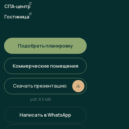
Любая информация, представленная на данном сайте, носит
исключительно информационный характер и ни при каких
условиях не является публичной офертой, определяемой
положениями статьи 437 ГК РФ. Всю информацию
об условиях продаж, порядке заключения договоров, точных
характеристиках проектов и т. п. Вы можете узнать
по телефонам и (или) непосредственно в нашем офисе
продаж.
Политика конфиденциальности
Разработка сайта
Наверх