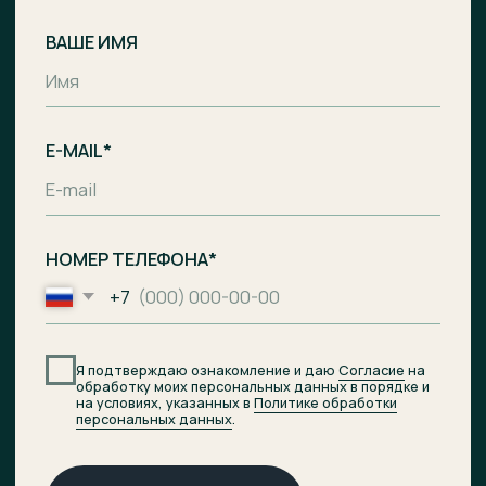
Комплекс апартаментов с гостиницей
и СПА-центром на побережье Балтийского
моря, п. Лесное.
Общество с ограниченной
ответственностью «Специализированный
застройщик «Ривьера Балтики»
ИНН
3900008142
/
ОГРН
1233900002490
Проектное финансирование
предоставил АО «Банк ДОМ.РФ».
© 2026 ОТРАДА Резорт