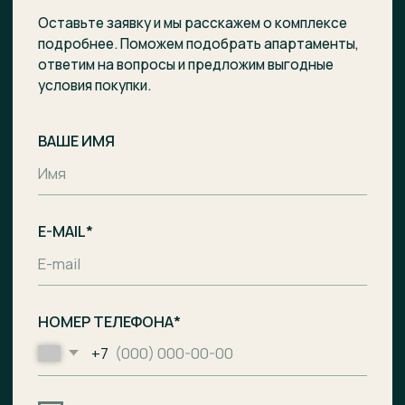
Отправить заявку
Комплекс апартаментов с гостиницей
и СПА-центром на побережье Балтийского
моря, п. Лесное.
Общество с ограниченной
ответственностью «Специализированный
застройщик «Ривьера Балтики»
ИНН
3900008142
/
ОГРН
1233900002490
Проектное финансирование
предоставил АО «Банк ДОМ.РФ».