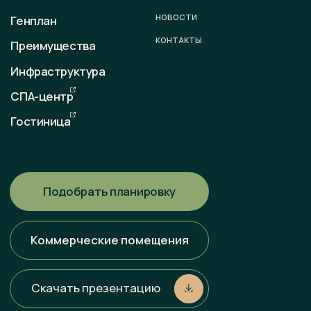
sale@otradaresort.ru
График работы
пн-вс: 09:00 — 18:00
Любая информация, представленная на данном сайте, носит
исключительно информационный характер и ни при каких
условиях не является публичной офертой, определяемой
положениями статьи 437 ГК РФ. Всю информацию
об условиях продаж, порядке заключения договоров, точных
характеристиках проектов и т. п. Вы можете узнать
по телефонам и (или) непосредственно в нашем офисе
продаж.
Политика конфиденциальности
Разработка сайта
Наверх