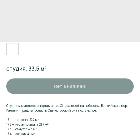
студия, 33,5 м²
Нет в наличии
Студия в комплексе апартаментов Otrada resort на побережье Балтийского моря.
Калининградская область, Светлогорский р-н, пос. Лесное.
17.1 — прихожая 3,4 м²
17.2 — жилая комната 21,7 м²
17.3 — санузел 4,3 м²
17.4 — лоджия 4,1 м²