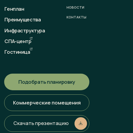
sale@otradaresort.ru
График работы
пн-вс: 09:00 — 18:00
Любая информация, представленная на данном сайте, носит
исключительно информационный характер и ни при каких
условиях не является публичной офертой, определяемой
положениями статьи 437 ГК РФ. Всю информацию
об условиях продаж, порядке заключения договоров, точных
характеристиках проектов и т. п. Вы можете узнать
по телефонам и (или) непосредственно в нашем офисе
продаж.
Политика конфиденциальности
Разработка сайта
Наверх