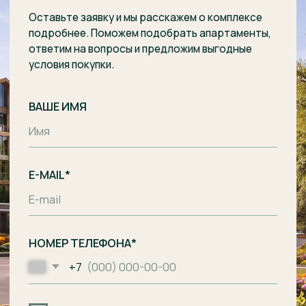
Отправить заявку
Комплекс апартаментов с гостиницей
и СПА-центром на побережье Балтийского
моря, п. Лесное.
Общество с ограниченной
ответственностью «Специализированный
застройщик «Ривьера Балтики»
ИНН
3900008142
/
ОГРН
1233900002490
Проектное финансирование
предоставил АО «Банк ДОМ.РФ».