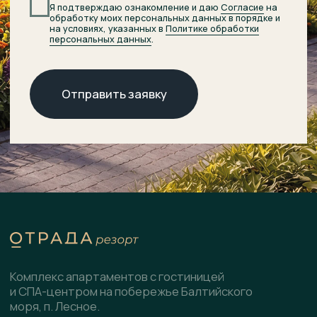
© 2026 ОТРАДА Резорт
О комплексе
ХОД СТРОИТЕЛЬСТВА
Расположение
ДОКУМЕНТЫ
НОВОСТИ
Генплан
КОНТАКТЫ
Преимущества
Инфраструктура
СПА-центр
Гостиница
Подобрать планировку
Коммерческие помещения
Скачать презентацию