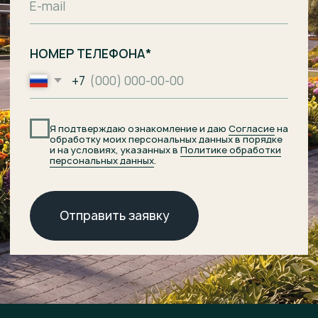
Комплекс апартаментов с гостиницей
и СПА-центром на побережье
Балтийского моря, п. Лесное.
Общество с ограниченной
ответственностью
«Специализированный застройщик
«Ривьера Балтики»
ИНН
3900008142
/
ОГРН
1233900002490
Проектное финансирование
предоставил АО «Банк ДОМ.РФ».
© 2026 ОТРАДА Резорт
О комплексе
ХОД СТРОИТЕЛЬСТВА
ДОКУМЕНТЫ
Расположение
НОВОСТИ
Генплан
КОНТАКТЫ
Преимущества
Инфраструктура