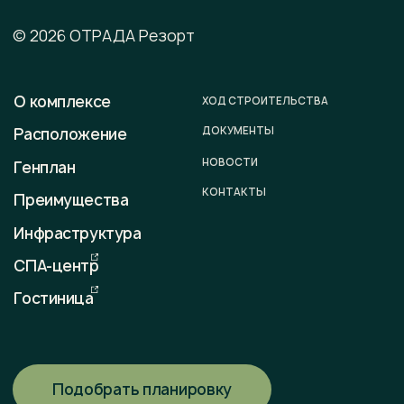
Офис продаж
г. Калининград, ул. Ленинградская, д. 4, офис 6
Юридический адрес
236008 г. Калининград,
ул. Ленинградская, д. 4, оф. 6.
Телефон
+7 (996) 899-28-01
E-mail
sale@otradaresort.ru
График работы
пн-вс: 09:00 — 18:00
Любая информация, представленная на данном сайте,
носит исключительно информационный характер и ни при
каких условиях не является публичной офертой,
определяемой положениями статьи 437 ГК РФ. Всю
информацию об условиях продаж, порядке заключения
договоров, точных характеристиках проектов и т. п.
Вы можете узнать по телефонам и (или) непосредственно