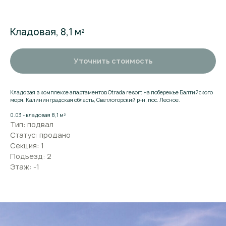
Кладовая, 8,1 м²
Уточнить стоимость
Кладовая в комплексе апартаментов Otrada resort на побережье Балтийского
моря. Калининградская область, Светлогорский р-н, пос. Лесное.
0.03 - кладовая 8,1 м²
Тип: подвал
Поможем
Статус: продано
подобрать
Секция: 1
апартаменты
Подъезд: 2
Оставьте заявку и мы расскажем о комплексе
Этаж: -1
подробнее. Поможем подобрать
апартаменты, ответим на вопросы
и предложим выгодные условия покупки.
ВАШЕ ИМЯ