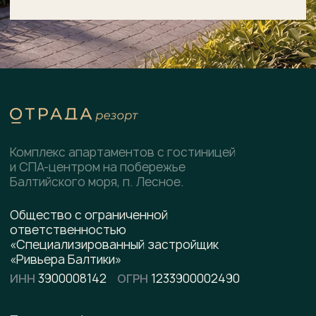
НОВОСТИ
Генплан
КОНТАКТЫ
Преимущества
Инфраструктура
СПА-центр
Гостиница
Подобрать планировку
Коммерческие помещения
Скачать
презентацию
pdf, 8.5 МВ
Написать в WhatsApp
Написать в Telegram