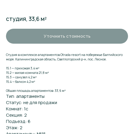
студия, 33,6 м²
Уточнить стоимость
Студия в комплексе апартаментов Otrada resort на побережье Балтийского
моря. Калининградская область, Светлогорский р-н, пос. Лесное.
15.1 — прихожая 3,4 м²
15.2 — жилая комната 21,8 м²
15.3 — санузел 4,2 м²
15.4 — балкон 4,2 м²
Общая площадь апартаментов: 33,6 м²
Тип: апартаменты
Поможем
Статус: не для продажи
подобрать
Комнат: 1с
апартаменты
Секция: 2
Подъезд: 6
Оставьте заявку и мы расскажем о комплексе
подробнее. Поможем подобрать
Этаж: 2
апартаменты, ответим на вопросы
Апартаменты: №15