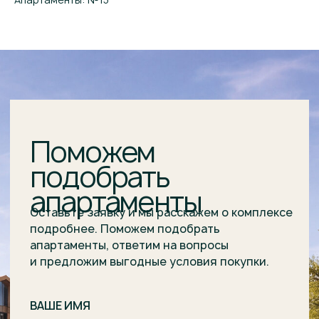
и предложим выгодные условия покупки.
ВАШЕ ИМЯ
E-MAIL*
НОМЕР ТЕЛЕФОНА*
+7
Я подтверждаю ознакомление и даю
Согласие
на
обработку моих персональных данных в порядке
и на условиях, указанных в
Политике обработки
персональных данных
.
Отправить заявку