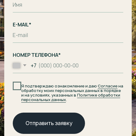
Комплекс апартаментов с гостиницей
и СПА-центром на побережье
Балтийского моря, п. Лесное.
Общество с ограниченной
ответственностью
«Специализированный застройщик
«Ривьера Балтики»
ИНН
3900008142
/
ОГРН
1233900002490
Проектное финансирование
предоставил АО «Банк ДОМ.РФ».
© 2026 ОТРАДА Резорт
О комплексе
ХОД СТРОИТЕЛЬСТВА
Расположение
ДОКУМЕНТЫ