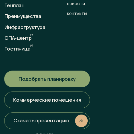
График работы
пн-вс: 09:00 — 18:00
Любая информация, представленная на данном сайте, носит
исключительно информационный характер и ни при каких
условиях не является публичной офертой, определяемой
положениями статьи 437 ГК РФ. Всю информацию
об условиях продаж, порядке заключения договоров, точных
характеристиках проектов и т. п. Вы можете узнать
по телефонам и (или) непосредственно в нашем офисе
продаж.
Политика конфиденциальности
Разработка сайта
Наверх