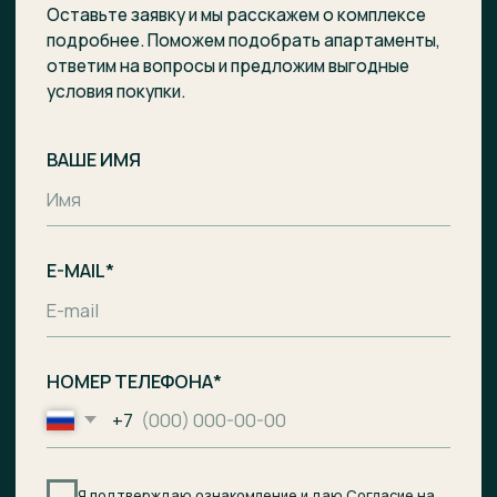
Отправить заявку
Комплекс апартаментов с гостиницей
и СПА-центром на побережье Балтийского
моря, п. Лесное.
Общество с ограниченной
ответственностью «Специализированный
застройщик «Ривьера Балтики»
ИНН
3900008142
/
ОГРН
1233900002490
Проектное финансирование
предоставил АО «Банк ДОМ.РФ».