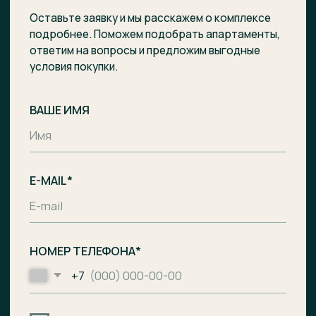
Отправить заявку
Комплекс апартаментов с гостиницей
и СПА-центром на побережье Балтийского
моря, п. Лесное.
Общество с ограниченной
ответственностью «Специализированный
застройщик «Ривьера Балтики»
ИНН
3900008142
/
ОГРН
1233900002490
Проектное финансирование
предоставил АО «Банк ДОМ.РФ».