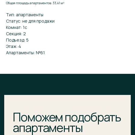
Поможем подобрать
Общая площадь апартаментов: 33,41 м²
апартаменты
Тип: апартаменты
Статус: не для продажи
Оставьте заявку и мы расскажем о комплексе
Комнат: 1с
подробнее. Поможем подобрать апартаменты,
Секция: 2
ответим на вопросы и предложим выгодные
Подъезд: 5
условия покупки.
Этаж: 4
Апартаменты: №61
ВАШЕ ИМЯ
E-MAIL*
НОМЕР ТЕЛЕФОНА*
+7
Я подтверждаю ознакомление и даю
Согласие
на
обработку моих персональных данных в порядке и
на условиях, указанных в
Политике обработки
персональных данных
.