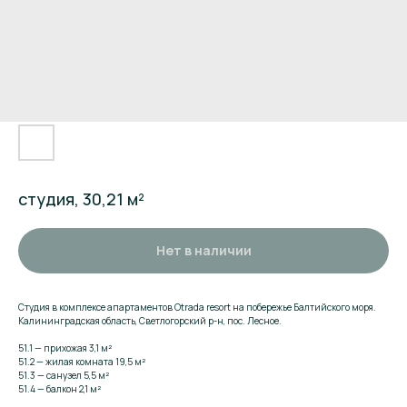
студия, 30,21 м²
Нет в наличии
Студия в комплексе апартаментов Otrada resort на побережье Балтийского моря.
Калининградская область, Светлогорский р-н, пос. Лесное.
51.1 — прихожая 3,1 м²
51.2 — жилая комната 19,5 м²
51.3 — санузел 5,5 м²
51.4 — балкон 2,1 м²