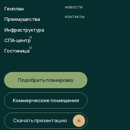
sale@otradaresort.ru
График работы
пн-вс: 09:00 — 18:00
Любая информация, представленная на данном сайте, носит
исключительно информационный характер и ни при каких
условиях не является публичной офертой, определяемой
положениями статьи 437 ГК РФ. Всю информацию
об условиях продаж, порядке заключения договоров, точных
характеристиках проектов и т. п. Вы можете узнать
по телефонам и (или) непосредственно в нашем офисе
продаж.
Политика конфиденциальности
Разработка сайта
Наверх