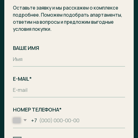
Отправить заявку
Комплекс апартаментов с гостиницей
и СПА-центром на побережье Балтийского
моря, п. Лесное.
Общество с ограниченной
ответственностью «Специализированный
застройщик «Ривьера Балтики»
ИНН
3900008142
/
ОГРН
1233900002490
Проектное финансирование
предоставил АО «Банк ДОМ.РФ».