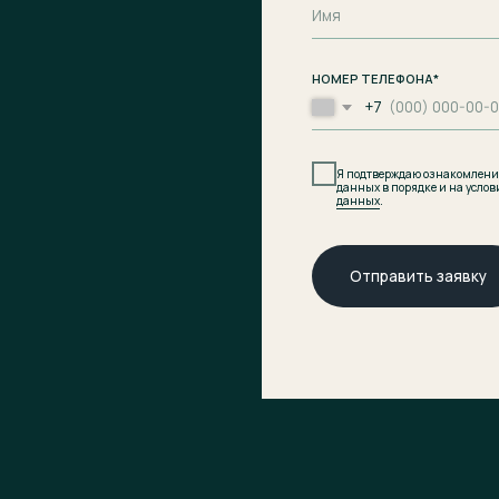
данных в порядке и на условиях, указанных в
Пол
данных
.
Отправить заявку
плексе
Офис продаж
г. Калининград,
оложение
ул. Ленинградская, д. 4, офис 6
ан
мущества
Юридический адрес
структура
236008 г. Калининград,
ул. Ленинградская, д. 4, оф. 6.
центр
ница
Телефон