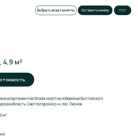
Выбрать апартаменты
Оставить заявку
 4,9 м²
 стоимость
ксе апартаментов Otrada resort на побережье Балтийского
ская область, Светлогорский р-н, пос. Лесное.
9 м²
дно