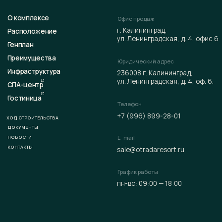
+7 (996) 899-28-01
РОИТЕЛЬСТВА
ЕНТЫ
ТИ
E-mail
ТЫ
sale@otradaresort.ru
По
График работы
пн-вс: 09:00 — 18:00
представленная на данном сайте, носит исключительно информационный характер
иях не является публичной офертой, определяемой положениями статьи 437 ГК РФ. Всю
иях продаж, порядке заключения договоров, точных характеристиках проектов и т. п.
те узнать по телефонам и (или) непосредственно в нашем офисе продаж.