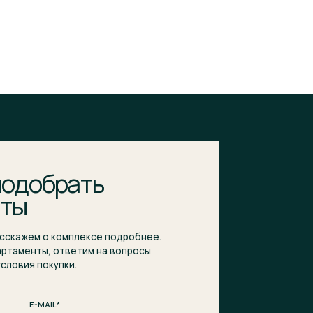
ать
плексе подробнее.
тим на вопросы
.
бработку моих персональных