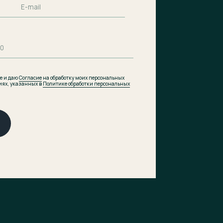
итике обработки персональных
Подобрать планировку
Коммерческие помещения
Скачать презентацию
pdf, 8.5 МВ