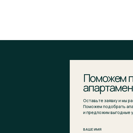
Поможем подобр
апартаменты
Оставьте заявку и мы расскажем о ком
Поможем подобрать апартаменты, отве
и предложим выгодные условия покупки
ВАШЕ ИМЯ
E-MAIL*
НОМЕР ТЕЛЕФОНА*
+7
Я подтверждаю ознакомление и даю
Согласие
на о