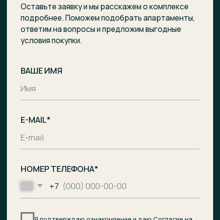
Отправить заявку
Комплекс апартаментов с гостиницей
и СПА-центром на побережье Балтийского
моря, п. Лесное.
Общество с ограниченной
ответственностью «Специализированный
застройщик «Ривьера Балтики»
ИНН
3900008142
/
ОГРН
1233900002490
Проектное финансирование
предоставил АО «Банк ДОМ.РФ».