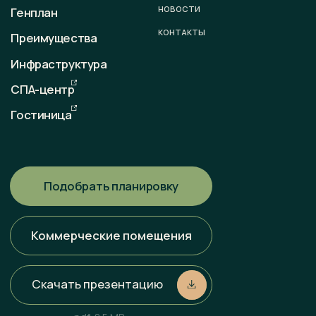
График работы
пн-вс: 09:00 — 18:00
Любая информация, представленная на данном сайте, носит
исключительно информационный характер и ни при каких
условиях не является публичной офертой, определяемой
положениями статьи 437 ГК РФ. Всю информацию
об условиях продаж, порядке заключения договоров, точных
характеристиках проектов и т. п. Вы можете узнать
по телефонам и (или) непосредственно в нашем офисе
продаж.
Политика конфиденциальности
Разработка сайта
Наверх