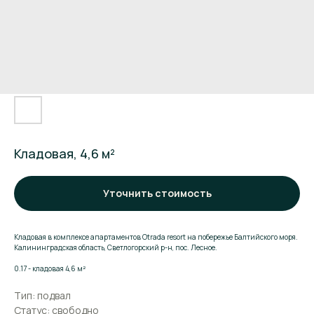
Кладовая, 4,6 м²
Уточнить стоимость
Кладовая в комплексе апартаментов Otrada resort на побережье Балтийского моря.
Калининградская область, Светлогорский р-н, пос. Лесное.
Поможем подобрать
0.17 - кладовая 4,6 м²
апартаменты
Тип: подвал
Статус: свободно
Оставьте заявку и мы расскажем о комплексе