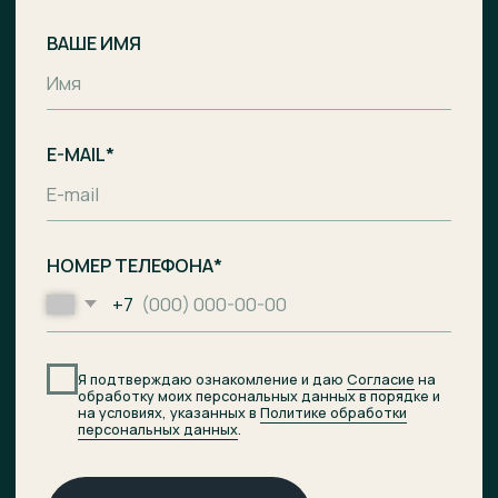
Комплекс апартаментов с гостиницей
и СПА-центром на побережье Балтийского
моря, п. Лесное.
Общество с ограниченной
ответственностью «Специализированный
застройщик «Ривьера Балтики»
ИНН
3900008142
/
ОГРН
1233900002490
Проектное финансирование
предоставил АО «Банк ДОМ.РФ».
© 2026 ОТРАДА Резорт