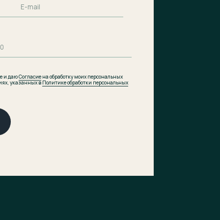
итике обработки персональных
Подобрать планировку
Коммерческие помещения
Скачать презентацию
pdf, 8.5 МВ