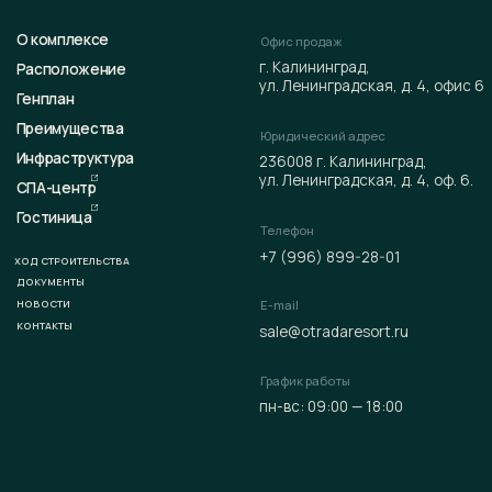
+7 (996) 899-28-01
РОИТЕЛЬСТВА
ЕНТЫ
ТИ
E-mail
ТЫ
sale@otradaresort.ru
По
График работы
пн-вс: 09:00 — 18:00
представленная на данном сайте, носит исключительно информационный характер
иях не является публичной офертой, определяемой положениями статьи 437 ГК РФ. Всю
иях продаж, порядке заключения договоров, точных характеристиках проектов и т. п.
те узнать по телефонам и (или) непосредственно в нашем офисе продаж.