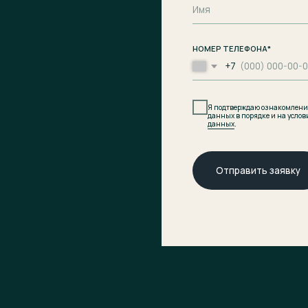
данных в порядке и на условиях, указанных в
Пол
данных
.
Отправить заявку
плексе
Офис продаж
г. Калининград,
оложение
ул. Ленинградская, д. 4, офис 6
ан
мущества
Юридический адрес
структура
236008 г. Калининград,
ул. Ленинградская, д. 4, оф. 6.
центр
ница
Телефон