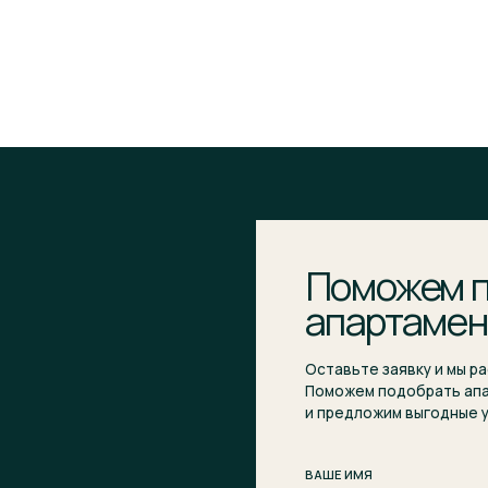
Поможем подобр
апартаменты
Оставьте заявку и мы расскажем о ком
Поможем подобрать апартаменты, отве
и предложим выгодные условия покупки
ВАШЕ ИМЯ
E-MAIL*
НОМЕР ТЕЛЕФОНА*
+7
Я подтверждаю ознакомление и даю
Согласие
на о