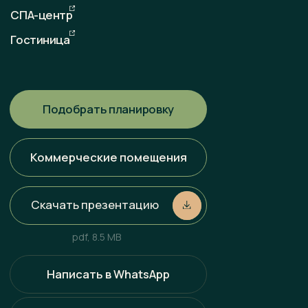
Любая информация, представленная на данном сайте, носит
исключительно информационный характер и ни при каких
условиях не является публичной офертой, определяемой
положениями статьи 437 ГК РФ. Всю информацию
об условиях продаж, порядке заключения договоров, точных
характеристиках проектов и т. п. Вы можете узнать
по телефонам и (или) непосредственно в нашем офисе
продаж.
Политика конфиденциальности
Разработка сайта
Наверх