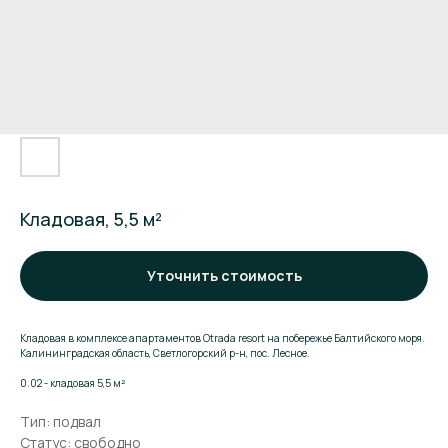
Кладовая, 5,5 м²
Уточнить стоимость
Кладовая в комплексе апартаментов Otrada resort на побережье Балтийского моря.
Калининградская область, Светлогорский р-н, пос. Лесное.
Поможем подобрать
0.02 - кладовая 5,5 м²
апартаменты
Тип: подвал
Статус: свободно
Оставьте заявку и мы расскажем о комплексе