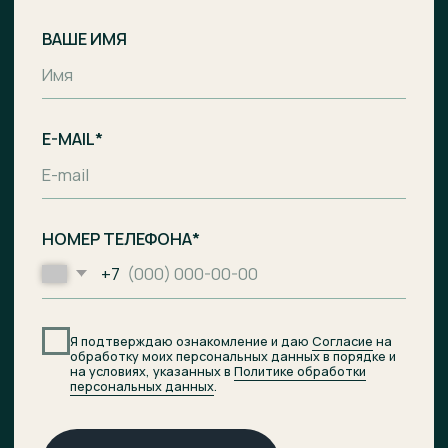
Комплекс апартаментов с гостиницей
и СПА-центром на побережье Балтийского
моря, п. Лесное.
Общество с ограниченной
ответственностью «Специализированный
застройщик «Ривьера Балтики»
ИНН
3900008142
/
ОГРН
1233900002490
Проектное финансирование
предоставил АО «Банк ДОМ.РФ».
© 2026 ОТРАДА Резорт