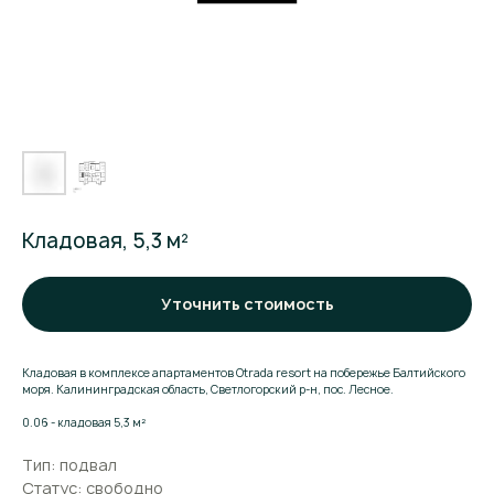
Кладовая, 5,3 м²
Уточнить стоимость
Кладовая в комплексе апартаментов Otrada resort на побережье Балтийского
моря. Калининградская область, Светлогорский р-н, пос. Лесное.
Поможем
0.06 - кладовая 5,3 м²
подобрать
Тип: подвал
апартаменты
Статус: свободно
Оставьте заявку и мы расскажем о комплексе