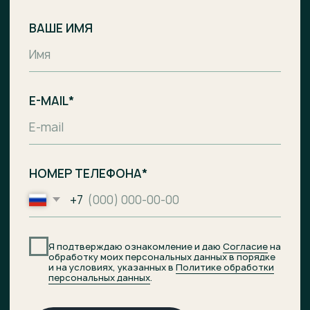
Комплекс апартаментов с гостиницей
и СПА-центром на побережье
Балтийского моря, п. Лесное.
Общество с ограниченной
ответственностью
«Специализированный застройщик
«Ривьера Балтики»
ИНН
3900008142
/
ОГРН
1233900002490
Проектное финансирование
предоставил АО «Банк ДОМ.РФ».
© 2026 ОТРАДА Резорт