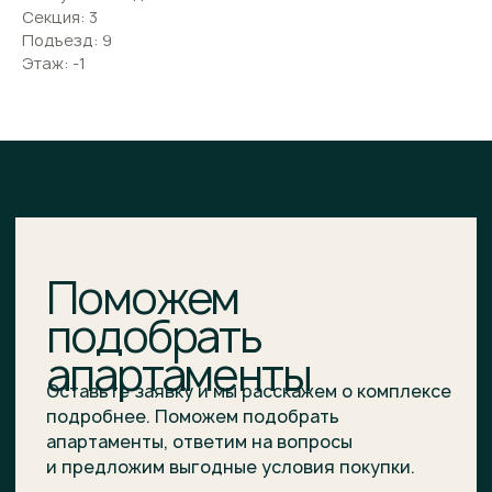
Секция: 3
подробнее. Поможем подобрать
апартаменты, ответим на вопросы
Подъезд: 9
и предложим выгодные условия покупки.
Этаж: -1
ВАШЕ ИМЯ
E-MAIL*
НОМЕР ТЕЛЕФОНА*
+7
Я подтверждаю ознакомление и даю
Согласие
на
обработку моих персональных данных в порядке
и на условиях, указанных в
Политике обработки
персональных данных
.
Отправить заявку