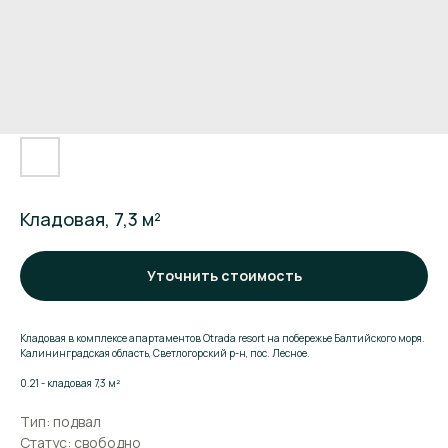
Кладовая, 7,3 м²
Уточнить стоимость
Кладовая в комплексе апартаментов Otrada resort на побережье Балтийского моря.
Калининградская область, Светлогорский р-н, пос. Лесное.
Поможем подобрать
0.21 - кладовая 7,3 м²
апартаменты
Тип: подвал
Статус: свободно
Оставьте заявку и мы расскажем о комплексе