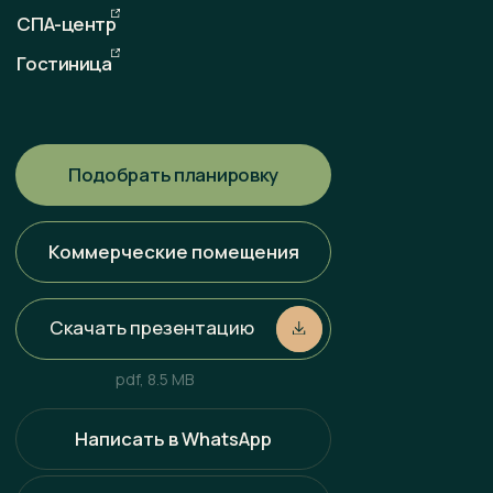
Любая информация, представленная на данном сайте, носит
исключительно информационный характер и ни при каких
условиях не является публичной офертой, определяемой
положениями статьи 437 ГК РФ. Всю информацию
об условиях продаж, порядке заключения договоров, точных
характеристиках проектов и т. п. Вы можете узнать
по телефонам и (или) непосредственно в нашем офисе
продаж.
Политика конфиденциальности
Разработка сайта
Наверх