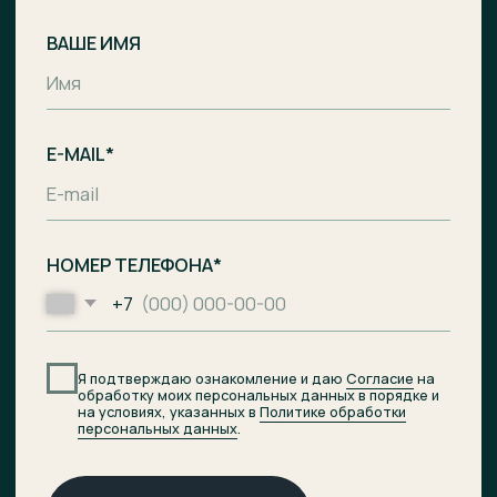
Комплекс апартаментов с гостиницей
и СПА-центром на побережье Балтийского
моря, п. Лесное.
Общество с ограниченной
ответственностью «Специализированный
застройщик «Ривьера Балтики»
ИНН
3900008142
/
ОГРН
1233900002490
Проектное финансирование
предоставил АО «Банк ДОМ.РФ».
© 2026 ОТРАДА Резорт