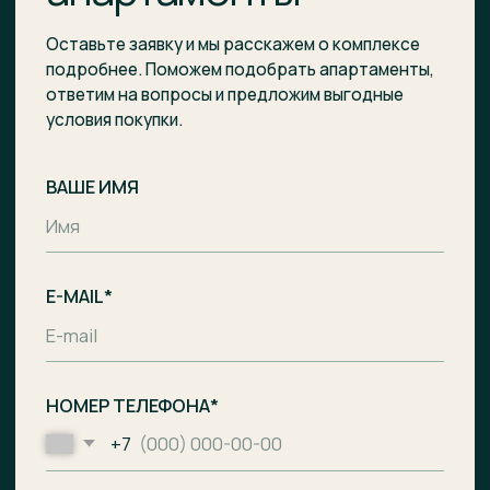
Отправить заявку
Комплекс апартаментов с гостиницей
и СПА-центром на побережье Балтийского
моря, п. Лесное.
Общество с ограниченной
ответственностью «Специализированный
застройщик «Ривьера Балтики»
ИНН
3900008142
/
ОГРН
1233900002490
Проектное финансирование
предоставил АО «Банк ДОМ.РФ».