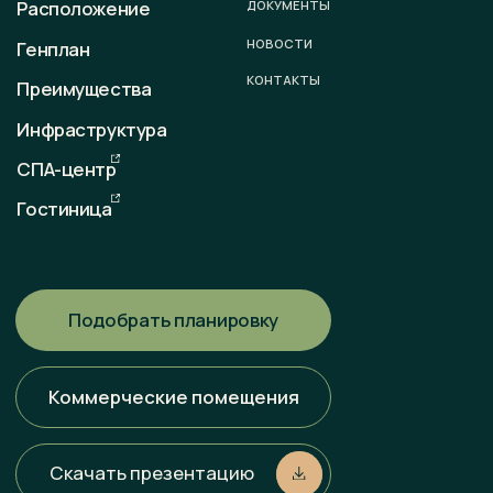
sale@otradaresort.ru
График работы
пн-вс: 09:00 — 18:00
Любая информация, представленная на данном сайте, носит
исключительно информационный характер и ни при каких
условиях не является публичной офертой, определяемой
положениями статьи 437 ГК РФ. Всю информацию
об условиях продаж, порядке заключения договоров, точных
характеристиках проектов и т. п. Вы можете узнать
по телефонам и (или) непосредственно в нашем офисе
продаж.
Политика конфиденциальности
Разработка сайта
Наверх