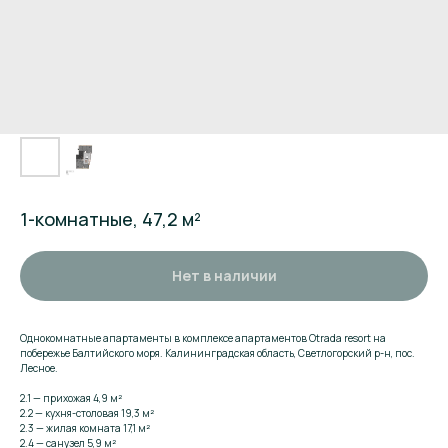
1-комнатные, 47,2 м²
Нет в наличии
Однокомнатные апартаменты в комплексе апартаментов Otrada resort на
побережье Балтийского моря. Калининградская область, Светлогорский р-н, пос.
Лесное.
2.1 — прихожая 4,9 м²
2.2 — кухня-столовая 19,3 м²
2.3 — жилая комната 17,1 м²
2.4 — санузел 5,9 м²